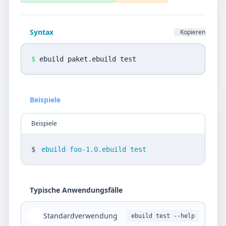
Datenschutz
Sprache
Syntax
Kopieren
DE
EN
$
ebuild paket.ebuild test
Design
Light
Beispiele
Beispiele
$
ebuild foo-1.0.ebuild test
Typische Anwendungsfälle
Standardverwendung
ebuild test --help