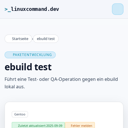
>_
linuxcommand.dev
Startseite
›
ebuild test
>_
linuxcommand.dev
PAKETENTWICKLUNG
Startseite
ebuild test
Roadmap
Führt eine Test- oder QA-Operation gegen ein ebuild
lokal aus.
Kontakt
Impressum
Gentoo
Zuletzt aktualisiert:
2025-09-09
Fehler melden