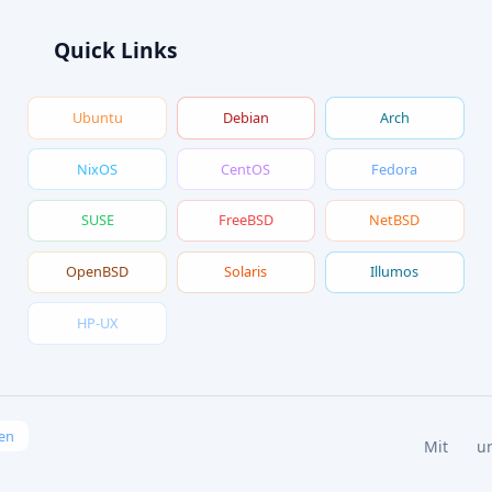
Quick Links
Ubuntu
Debian
Arch
NixOS
CentOS
Fedora
SUSE
FreeBSD
NetBSD
OpenBSD
Solaris
Illumos
HP-UX
en
Mit
u