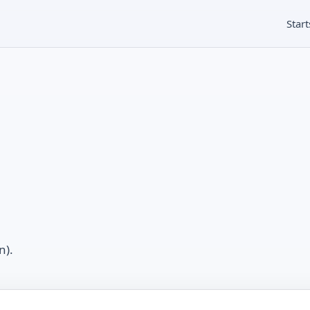
Start
n).