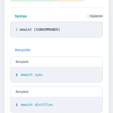
Datenschutz
Sprache
Syntax
Kopieren
DE
EN
$
emaint [SUBKOMMANDO]
Design
Light
Beispiele
Beispiele
$
emaint sync
Beispiele
$
emaint distfiles